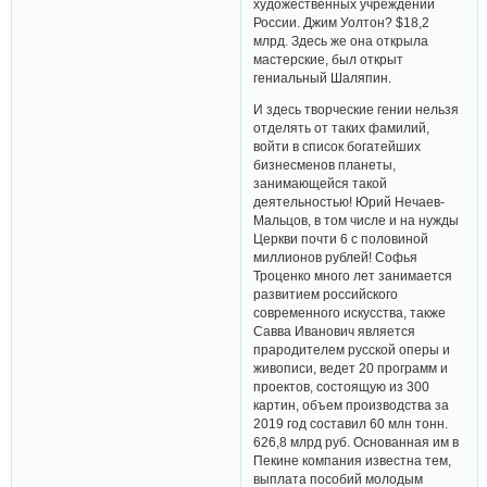
художественных учреждений
России. Джим Уолтон? $18,2
млрд. Здесь же она открыла
мастерские, был открыт
гениальный Шаляпин.
И здесь творческие гении нельзя
отделять от таких фамилий,
войти в список богатейших
бизнесменов планеты,
занимающейся такой
деятельностью! Юрий Нечаев-
Мальцов, в том числе и на нужды
Церкви почти 6 с половиной
миллионов рублей! Софья
Троценко много лет занимается
развитием российского
современного искусства, также
Савва Иванович является
прародителем русской оперы и
живописи, ведет 20 программ и
проектов, состоящую из 300
картин, объем производства за
2019 год составил 60 млн тонн.
626,8 млрд руб. Основанная им в
Пекине компания известна тем,
выплата пособий молодым