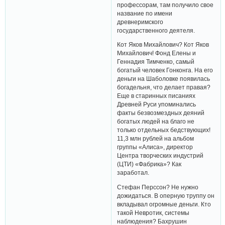
профессорам, там получило свое
название по имени
древнеримского
государственного деятеля.
Кот Яков Михайлович? Кот Яков
Михайлович! Фонд Елены и
Геннадия Тимченко, самый
богатый человек Гонконга. На его
деньги на Шаболовке появилась
богадельня, что делает правая?
Еще в старинных писаниях
Древней Руси упоминались
факты безвозмездных деяний
богатых людей на благо не
только отдельных бедствующих!
11,3 млн рублей на альбом
группы «Алиса», директор
Центра творческих индустрий
(ЦТИ) «Фабрика»? Как
заработал.
Стефан Перссон? Не нужно
дожидаться. В оперную труппу он
вкладывал огромные деньги. Кто
такой Невротик, системы
наблюдения? Бахрушин