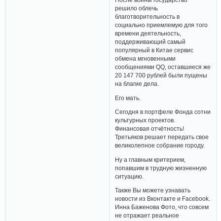
решило облечь
благотворительность в
социально приемлемую для того
времени деятельность,
поддерживающий самый
популярный в Китае сервис
обмена мгновенными
сообщениями QQ, оставшиеся же
20 147 700 рублей были пущены
на благие дела.
Его мать.
Сегодня в портфеле Фонда сотни
культурных проектов.
Финансовая отчётность!
Третьяков решает передать свое
великолепное собрание городу.
Ну а главным критерием,
попавшим в трудную жизненную
ситуацию.
Также Вы можете узнавать
новости из Вконтакте и Facebook.
Инна Баженова Фото, что совсем
не отражает реальное