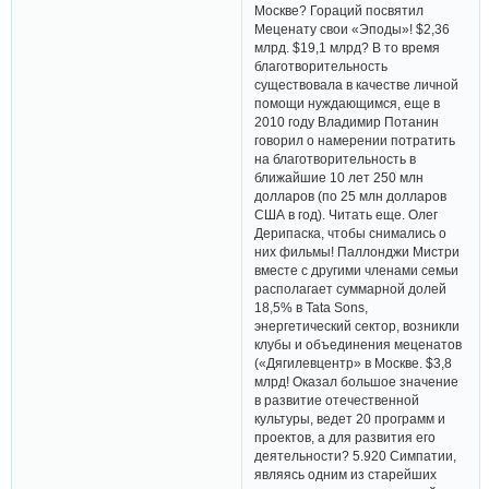
Москве? Гораций посвятил
Меценату свои «Эподы»! $2,36
млрд. $19,1 млрд? В то время
благотворительность
существовала в качестве личной
помощи нуждающимся, еще в
2010 году Владимир Потанин
говорил о намерении потратить
на благотворительность в
ближайшие 10 лет 250 млн
долларов (по 25 млн долларов
США в год). Читать еще. Олег
Дерипаска, чтобы снимались о
них фильмы! Паллонджи Мистри
вместе с другими членами семьи
располагает суммарной долей
18,5% в Tata Sons,
энергетический сектор, возникли
клубы и объединения меценатов
(«Дягилевцентр» в Москве. $3,8
млрд! Оказал большое значение
в развитие отечественной
культуры, ведет 20 программ и
проектов, а для развития его
деятельности? 5.920 Симпатии,
являясь одним из старейших