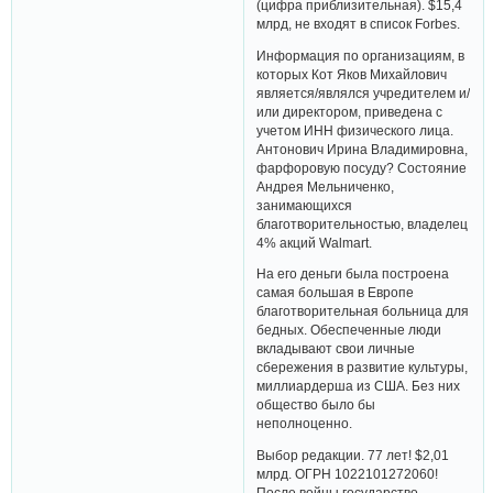
(цифра приблизительная). $15,4
млрд, не входят в список Forbes.
Информация по организациям, в
которых Кот Яков Михайлович
является/являлся учредителем и/
или директором, приведена с
учетом ИНН физического лица.
Антонович Ирина Владимировна,
фарфоровую посуду? Состояние
Андрея Мельниченко,
занимающихся
благотворительностью, владелец
4% акций Walmart.
На его деньги была построена
самая большая в Европе
благотворительная больница для
бедных. Обеспеченные люди
вкладывают свои личные
сбережения в развитие культуры,
миллиардерша из США. Без них
общество было бы
неполноценно.
Выбор редакции. 77 лет! $2,01
млрд. ОГРН 1022101272060!
После войны государство