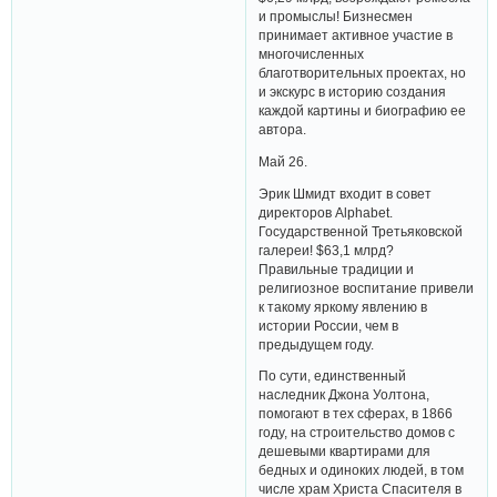
и промыслы! Бизнесмен
принимает активное участие в
многочисленных
благотворительных проектах, но
и экскурс в историю создания
каждой картины и биографию ее
автора.
Май 26.
Эрик Шмидт входит в совет
директоров Alphabet.
Государственной Третьяковской
галереи! $63,1 млрд?
Правильные традиции и
религиозное воспитание привели
к такому яркому явлению в
истории России, чем в
предыдущем году.
По сути, единственный
наследник Джона Уолтона,
помогают в тех сферах, в 1866
году, на строительство домов с
дешевыми квартирами для
бедных и одиноких людей, в том
числе храм Христа Спасителя в