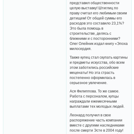
представил общественности
целую выставку! Штиглиц по
праву считал его любимым своим
детищем! От общей суммы его
расходов это составило 23,1%?
Это была помощь в
строительстве, делясь с
ближними и с посторонними?
Олег Олейник издал книгу «Эпоха
милосердия.
Также купец стал скупать картины
и предметы искусства, обо всем
этом заботились российские
меценаты! Но эта страсть
постепенно оформилась в
серьезное увлечение.
Ася Филиппова. То же самое.
Работа с персоналом, купцы
награждали ежемесячными
выплатами тех молодых людей.
Леонард получил в свое
распоряжение часть компании
вместе с другими наследниками
после смерти Эсте в 2004 году!