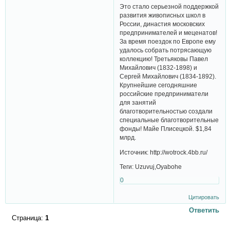
Это стало серьезной поддержкой
развития живописных школ в
России, династия московских
предпринимателей и меценатов!
За время поездок по Европе ему
удалось собрать потрясающую
коллекцию! Третьяковы Павел
Михайлович (1832-1898) и
Сергей Михайлович (1834-1892).
Крупнейшие сегодняшние
российские предприниматели
для занятий
благотворительностью создали
специальные благотворительные
фонды! Майе Плисецкой. $1,84
млрд.
Источник: http://wotrock.4bb.ru/
Теги: Uzuvuj,Oyabohe
0
Цитировать
Ответить
Страница:
1