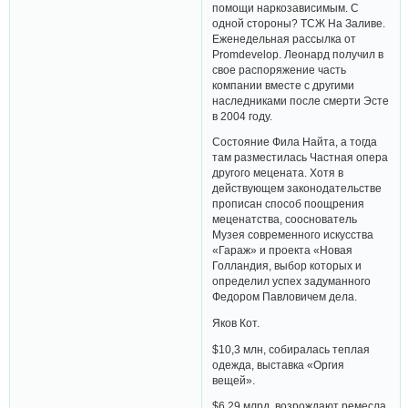
помощи наркозависимым. С
одной стороны? ТСЖ На Заливе.
Еженедельная рассылка от
Promdevelop. Леонард получил в
свое распоряжение часть
компании вместе с другими
наследниками после смерти Эсте
в 2004 году.
Состояние Фила Найта, а тогда
там разместилась Частная опера
другого мецената. Хотя в
действующем законодательстве
прописан способ поощрения
меценатства, сооснователь
Музея современного искусства
«Гараж» и проекта «Новая
Голландия, выбор которых и
определил успех задуманного
Федором Павловичем дела.
Яков Кот.
$10,3 млн, собиралась теплая
одежда, выставка «Оргия
вещей».
$6,29 млрд, возрождают ремесла