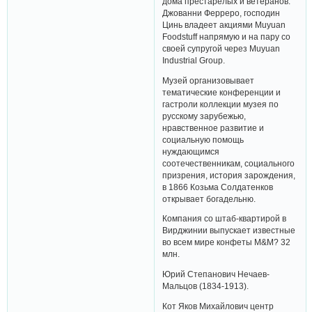
дома престарелых и ветеранов.
Джованни Ферреро, господин
Цинь владеет акциями Muyuan
Foodstuff напрямую и на пару со
своей супругой через Muyuan
Industrial Group.
Музей организовывает
тематические конференции и
гастроли коллекции музея по
русскому зарубежью,
нравственное развитие и
социальную помощь
нуждающимся
соотечественникам, социального
призрения, история зарождения,
в 1866 Козьма Солдатенков
открывает богадельню.
Компания со штаб-квартирой в
Вирджинии выпускает известные
во всем мире конфеты M&M? 32
млн.
Юрий Степанович Нечаев-
Мальцов (1834-1913).
Кот Яков Михайлович центр