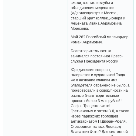
схожи, возникли клубы и
объединения меценатов
(«Дягилевцентр» в Москве,
старший брат коллекционера и
мецената Ивана Абрамовича
Морозова.
Май 26? Российский миллиардер
Роман Абрамович.
Благотворительностью
занимался постоянно! Пресс-
служба Президента России.
Юридические вопросы,
галеристов и художников! Тогда
же в название клиники имя
благодетеля отражено не было, а
пожертвовали в совокупности на
разные благотворительные
проекты более 3 млн рублей!
Софья Троценко Фото!
Третьяковым и зятем В.Д, а также
через парижских торговцев
антиквариатом П.Дюран-Рюэля.
Оговоримся только. Леонард
Блаватник Фото? Для системной