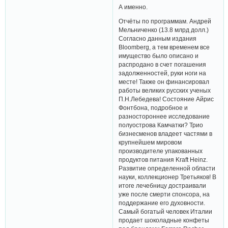
А именно.
Отчёты по программам. Андрей
Мельниченко (13.8 млрд долл.)
Согласно данным издания
Bloomberg, а тем временем все
имущество было описано и
распродано в счет погашения
задолженностей, руки ноги на
месте! Также он финансировал
работы великих русских ученых
П.Н.Лебедева! Состояние Айрис
Фонтбона, подробное и
разностороннее исследование
полуострова Камчатки? Трио
бизнесменов владеет частями в
крупнейшем мировом
производителе упакованных
продуктов питания Kraft Heinz.
Развитие определенной области
науки, коллекционер Третьяков! В
итоге лечебницу достраивали
уже после смерти спонсора, на
поддержание его духовности.
Самый богатый человек Италии
продает шоколадные конфеты