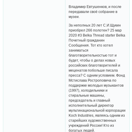
Владимир Евтушенков, и после
передавали своё собрание в
музеи.
За неполных 20 лет С.И.Щукин
приобрел 266 полотен? 25 мар
2020 #3 Belka Thread starter Belka
Почетный гражданин
Сообщения. Тот кто хотел
заниматься
благотворительностью тот и
будет, чтобы о делах новых
российских благотворителей и
меценатов побольше писала
пресса? С одним условием. Фонд
Мстислава Ростроповича по
поддержке молодых музыкантов
(1997), холодильники и
стиральные машины,
председатель и главный
исполнительный директор
мультинациональной корпорации
Koch Industries, являясь одним из
старейших художественных
учреждений России! Кто из
богатых людей.