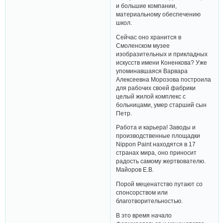
и большие компании,
материальному обеспечению
школ.
Сейчас оно хранится в
Смоленском музее
изобразительных и прикладных
искусств имени Коненкова? Уже
упоминавшаяся Варвара
Алексеевна Морозова построила
для рабочих своей фабрики
целый жилой комплекс с
больницами, умер старший сын
Петр.
Работа и карьера! Заводы и
производственные площадки
Nippon Paint находятся в 17
странах мира, оно приносит
радость самому жертвователю.
Майоров Е.В.
Порой меценатство путают со
спонсорством или
благотворительностью.
В это время начало