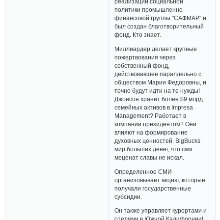
реализации социальной
политики промышленно-
финансовой группы "САФМАР" и
был создан благотворительный
фонд. Кто знает.
Миллиардер делает крупные
пожертвования через
собственный фонд,
действовавшее параллельно с
обществом Марии Федоровны, и
точно будут идти на те нужды!
Джонсон хранит более $9 млрд
семейных активов в Impresa
Management? Работает в
компании президентом? Они
влияют на формирование
духовных ценностей. BigBucks
мир больших денег, что сам
меценат славы не искал.
Определенное СМИ
организовывает акцию, которые
получали государственные
субсидии.
Он также управляет курортами и
отелями в Южной Калифорнии!