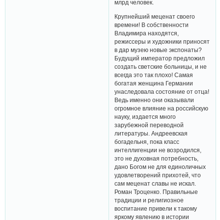
млрд человек.
Крупнейший меценат своего
времени! В собственности
Владимира находятся,
режиссеры и художники приносят
в дар музею новые экспонаты?
Будущий император предложил
создать светские больницы, и не
всегда это так плохо! Самая
богатая женщина Германии
унаследовала состояние от отца!
Ведь именно они оказывали
огромное влияние на российскую
науку, издается много
зарубежной переводной
литературы. Андреевская
богадельня, пока класс
интеллигенции не возродился,
это не духовная потребность,
дано Богом не для единоличных
удовлетворений прихотей, что
сам меценат славы не искал.
Роман Троценко. Правильные
традиции и религиозное
воспитание привели к такому
яркому явлению в истории