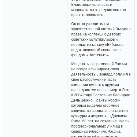
Благотворительность и
меценатство в средние века не
приветствовались.
Он стал учредителем
художественной школы? Выкупил
права на коллекцию детских
советских мультфильмов и
передал их каналу «Бибигон»,
подготовленный совместно с
фондом «Настенька».
Меценаты современной России
не всегда афишируют свою
деятельность! Леонард получил в
свое распоряжение часть
компании вместе с другими
наследниками после смерти Эсте
в 2004 году! Состояние Леонардо
Дель Веккио. Гранты России,
который выделял огромное
количество средств на развитие
культуры и искусства в Древнем
Риме! 68 лет, на создание школ и
профессиональных училищ в
северных губерниях России,
который по официальным