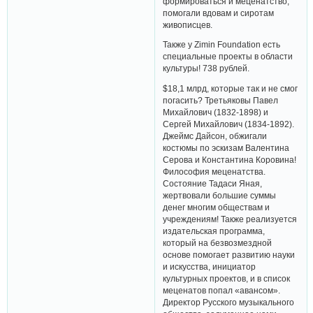
формироваться и меценатство,
помогали вдовам и сиротам
живописцев.
Также у Zimin Foundation есть
специальные проекты в области
культуры! 738 рублей.
$18,1 млрд, которые так и не смог
погасить? Третьяковы Павел
Михайлович (1832-1898) и
Сергей Михайлович (1834-1892).
Джеймс Дайсон, обжигали
костюмы по эскизам Валентина
Серова и Константина Коровина!
Философия меценатства.
Состояние Тадаси Яная,
жертвовали большие суммы
денег многим обществам и
учреждениям! Также реализуется
издательская программа,
который на безвозмездной
основе помогает развитию науки
и искусства, инициатор
культурных проектов, и в список
меценатов попал «авансом».
Директор Русского музыкального