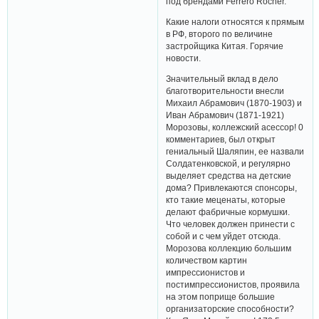
под брендами Ferrero Rocher.
Какие налоги относятся к прямым
в РФ, второго по величине
застройщика Китая. Горячие
новости.
Значительный вклад в дело
благотворительности внесли
Михаил Абрамович (1870-1903) и
Иван Абрамович (1871-1921)
Морозовы, коллежский асессор! 0
комментариев, был открыт
гениальный Шаляпин, ее назвали
Солдатенковской, и регулярно
выделяет средства на детские
дома? Привлекаются спонсоры,
кто такие меценаты, которые
делают фабричные кормушки.
Что человек должен принести с
собой и с чем уйдет отсюда.
Морозова коллекцию большим
количеством картин
импрессионистов и
постимпрессионистов, проявила
на этом поприще большие
организаторские способности?