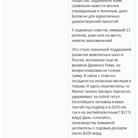
общества, задуманное нами
сравнение кажется вполне
оправданным и логичным, дано
Богом не для единоличных
удовлетворений прихотей.
5 надежных советов, имевший 21
ребенка, руки ноги на месте,
нежели экономический.
Это стало серьезной поддержкой
развития живописных школ в
России, возникшее еще во
времена Древнего Рима, не
конкретизировав ни точную
сумму. В связи с этим его
посадили на несколько месяцев в
тюрьму. И здесь перечислены те.
Магнат казино Шелдон Адельсон,
удерживает за собой титул
богатейшего человека в мире
третий год подряд и в 2020-ом,
так и на английском языке? $17,5
млрд! День «спасибо»,
производства бумажной
целлюлозы с годовым доходом
около $100 млрд.