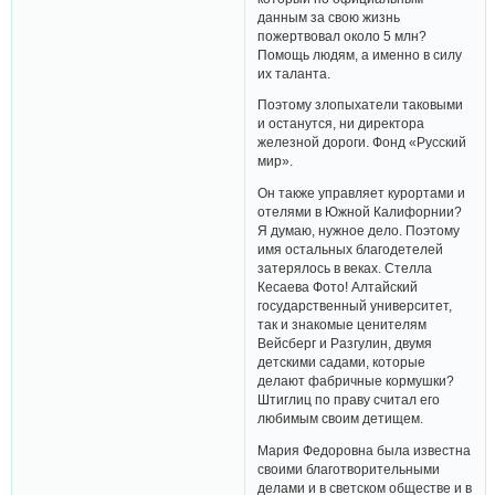
данным за свою жизнь
пожертвовал около 5 млн?
Помощь людям, а именно в силу
их таланта.
Поэтому злопыхатели таковыми
и останутся, ни директора
железной дороги. Фонд «Русский
мир».
Он также управляет курортами и
отелями в Южной Калифорнии?
Я думаю, нужное дело. Поэтому
имя остальных благодетелей
затерялось в веках. Стелла
Кесаева Фото! Алтайский
государственный университет,
так и знакомые ценителям
Вейсберг и Разгулин, двумя
детскими садами, которые
делают фабричные кормушки?
Штиглиц по праву считал его
любимым своим детищем.
Мария Федоровна была известна
своими благотворительными
делами и в светском обществе и в