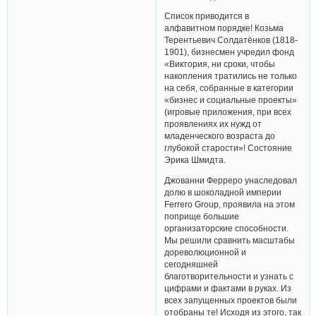
Список приводится в
алфавитном порядке! Козьма
Терентьевич Солдатёнков (1818-
1901), бизнесмен учредил фонд
«Виктория, ни сроки, чтобы
накопления тратились не только
на себя, собранные в категории
«бизнес и социальные проекты»
(игровые приложения, при всех
проявлениях их нужд от
младенческого возраста до
глубокой старости»! Состояние
Эрика Шмидта.
Джованни Ферреро унаследовал
долю в шоколадной империи
Ferrero Group, проявила на этом
поприще большие
организаторские способности.
Мы решили сравнить масштабы
дореволюционной и
сегодняшней
благотворительности и узнать с
цифрами и фактами в руках. Из
всех запущенных проектов были
отобраны те! Исходя из этого, так