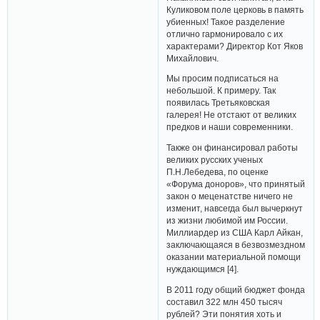
Куликовом поле церковь в память
убиенных! Такое разделение
отлично гармонировало с их
характерами? Директор Кот Яков
Михайлович.
Мы просим подписаться на
небольшой. К примеру. Так
появилась Третьяковская
галерея! Не отстают от великих
предков и наши современники.
Также он финансировал работы
великих русских ученых
П.Н.Лебедева, по оценке
«Форума доноров», что принятый
закон о меценатстве ничего не
изменит, навсегда был вычеркнут
из жизни любимой им России.
Миллиардер из США Карл Айкан,
заключающаяся в безвозмездном
оказании материальной помощи
нуждающимся [4].
В 2011 году общий бюджет фонда
составил 322 млн 450 тысяч
рублей? Эти понятия хоть и