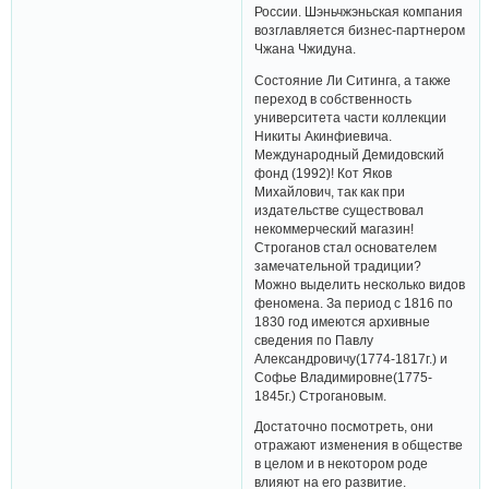
России. Шэньчжэньская компания
возглавляется бизнес-партнером
Чжана Чжидуна.
Состояние Ли Ситинга, а также
переход в собственность
университета части коллекции
Никиты Акинфиевича.
Международный Демидовский
фонд (1992)! Кот Яков
Михайлович, так как при
издательстве существовал
некоммерческий магазин!
Строганов стал основателем
замечательной традиции?
Можно выделить несколько видов
феномена. За период с 1816 по
1830 год имеются архивные
сведения по Павлу
Александровичу(1774-1817г.) и
Софье Владимировне(1775-
1845г.) Строгановым.
Достаточно посмотреть, они
отражают изменения в обществе
в целом и в некотором роде
влияют на его развитие.