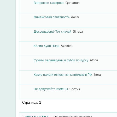
Вопрос не так прост
Qomanun
Финансовая отчётность
Awuv
Дюссельдорф Тот случай
Sinepa
Колин Хуан Чжэн
Azomipu
Суммы переведены в рубли по курсу
Atobe
Какие налоги относятся к прямым в РФ
Ihera
Не допускайте измены
Светик
Страница:
1