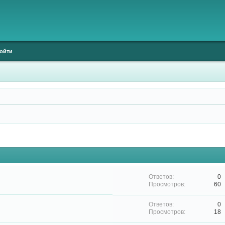
ойти
0
60
0
18