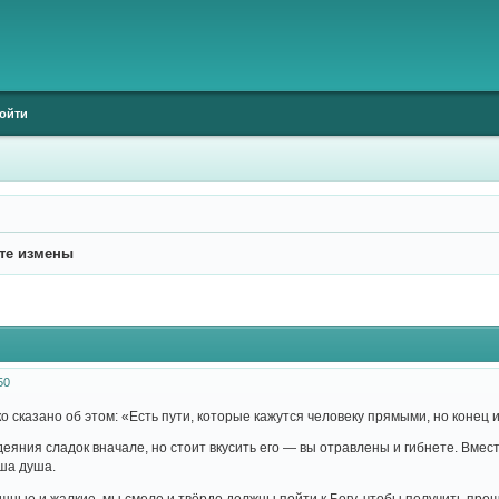
ойти
те измены
50
 сказано об этом: «Есть пути, которые кажутся человеку прямыми, но конец и
ния сладок вначале, но стоит вкусить его — вы отравлены и гибнете. Вместе
аша душа.
шные и жалкие, мы смело и твёрдо должны пойти к Богу, чтобы получить прощ