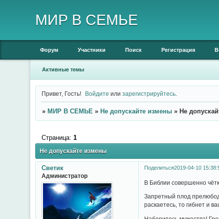
МИР В СЕМЬЕ
Форум
Участники
Поиск
Регистрация
В
Активные темы
Привет, Гость!
Войдите
или
зарегистрируйтесь
.
»
МИР В СЕМЬЕ
»
Не допускайте измены
»
Не допускай
Страница:
1
Не допускайте измены
Светик
Поделиться
2019-04-10 15:38:
Администратор
В Библии совершенно чётко
Запретный плод прелюбодея
раскаетесь, то гибнет и в
Наберитесь мужества! Гре