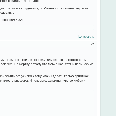
жете сделать для него/неё.
щие при этом затруднения, особенно когда измена сотрясает
годование.
(Ефесянам 4:32).
Цитировать
3
 нравилось, когда в Него вбивали гвозди на кресте, этом
вою жизнь в жертву, потому что любил нас, хотя и невыносимо
приложить все усилия к тому, чтобы делать только приятное.
я вместе вне дома. И поверьте, однажды чувство любви к