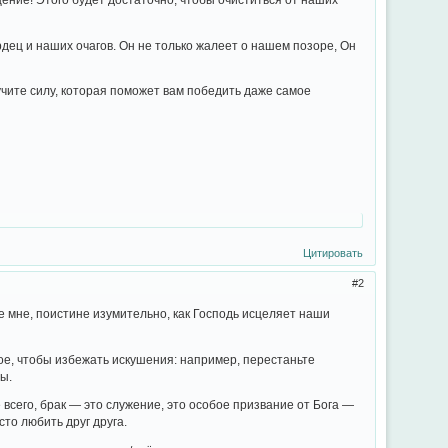
дец и наших очагов. Он не только жалеет о нашем позоре, Он
учите силу, которая поможет вам победить даже самое
Цитировать
2
те мне, поистине изумительно, как Господь исцеляет наши
ое, чтобы избежать искушения: например, перестаньте
ы.
 всего, брак — это служение, это особое призвание от Бога —
то любить друг друга.