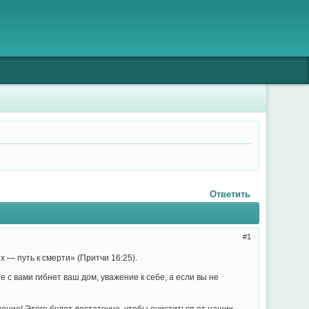
Ответить
1
х — путь к смерти» (Притчи 16:25).
 с вами гибнет ваш дом, уважение к себе, а если вы не
ение! Этого будет достаточно, чтобы очиститься от наших