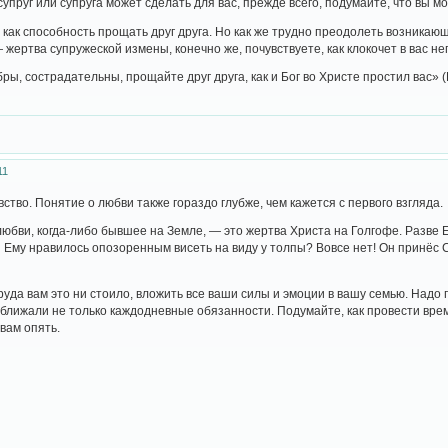
упруг или супруга может сделать для вас, прежде всего, подумайте, что вы мо
, как способность прощать друг друга. Но как же трудно преодолеть возникаю
 жертва супружеской измены, конечно же, почувствуете, как клокочет в вас не
обры, сострадательны, прощайте друг друга, как и Бог во Христе простил вас» 
11
тво. Понятие о любви также гораздо глубже, чем кажется с первого взгляда.
ви, когда-либо бывшее на Земле, — это жертва Христа на Голгофе. Разве Ему
 Ему нравилось опозоренным висеть на виду у толпы? Вовсе нет! Он принёс С
руда вам это ни стоило, вложить все ваши силы и эмоции в вашу семью. Надо 
сближали не только каждодневные обязанности. Подумайте, как провести врем
 вам опять.