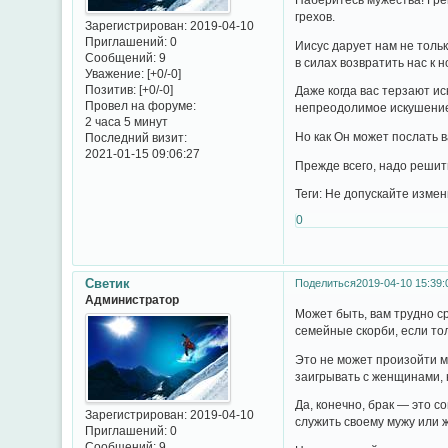
грехов.
Зарегистрирован
: 2019-04-10
Приглашений:
0
Иисус дарует нам не толь
Сообщений:
9
в силах возвратить нас к н
Уважение:
[+0/-0]
Позитив:
[+0/-0]
Даже когда вас терзают и
Провел на форуме:
непреодолимое искушени
2 часа 5 минут
Но как Он может послать 
Последний визит:
2021-01-15 09:06:27
Прежде всего, надо решить
Теги: Не допускайте изме
0
Светик
Поделиться
2019-04-10 15:39:
Администратор
Может быть, вам трудно ср
семейные скорби, если то
Это не может произойти м
заигрывать с женщинами, 
Да, конечно, брак — это с
Зарегистрирован
: 2019-04-10
служить своему мужу или 
Приглашений:
0
Сообщений:
9