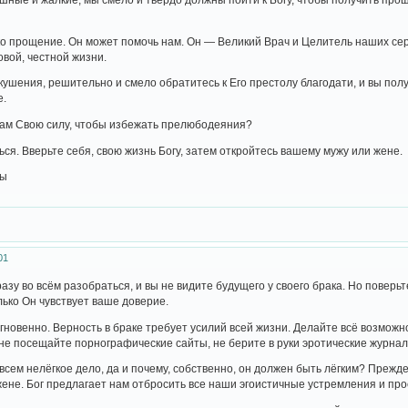
ко прощение. Он может помочь нам. Он — Великий Врач и Целитель наших сер
овой, честной жизни.
скушения, решительно и смело обратитесь к Его престолу благодати, и вы пол
е.
вам Свою силу, чтобы избежать прелюбодеяния?
ся. Вверьте себя, свою жизнь Богу, затем откройтесь вашему мужу или жене.
ны
01
азу во всём разобраться, и вы не видите будущего у своего брака. Но поверь
лько Он чувствует ваше доверие.
гновенно. Верность в браке требует усилий всей жизни. Делайте всё возможн
не посещайте порнографические сайты, не берите в руки эротические журнал
овсем нелёгкое дело, да и почему, собственно, он должен быть лёгким? Прежде
жене. Бог предлагает нам отбросить все наши эгоистичные устремления и прос