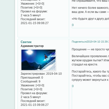
Не спрашивайте, что ваш с
Уважение:
[+0/-0]
Позитив:
[+0/-0]
Нет ничего более важного
Провел на форуме:
ваш дом. А если вы сами —
2 часа 5 минут
«Но будьте друг к другу д
Последний визит:
2021-01-15 09:06:27
0
Светик
Поделиться
2019-04-10 15:39:
Администратор
Прощение — не просто чувс
Величайшее проявление люб
жутком орудии пытки? Или
страдал на кресте.
Постарайтесь, какого бы т
Зарегистрирован
: 2019-04-10
Постарайтесь, чтобы вас 
Приглашений:
0
супругу может вернуться к
Сообщений:
9
Уважение:
[+0/-0]
0
Позитив:
[+0/-0]
Провел на форуме:
2 часа 5 минут
Последний визит:
2021-01-15 09:06:27