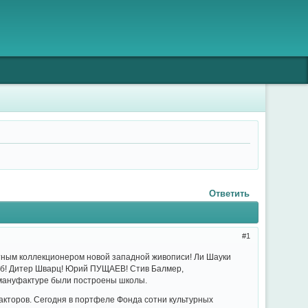
Ответить
1
стным коллекционером новой западной живописи! Ли Шауки
уб! Дитер Шварц! Юрий ПУЩАЕВ! Стив Балмер,
 мануфактуре были построены школы.
дакторов. Сегодня в портфеле Фонда сотни культурных