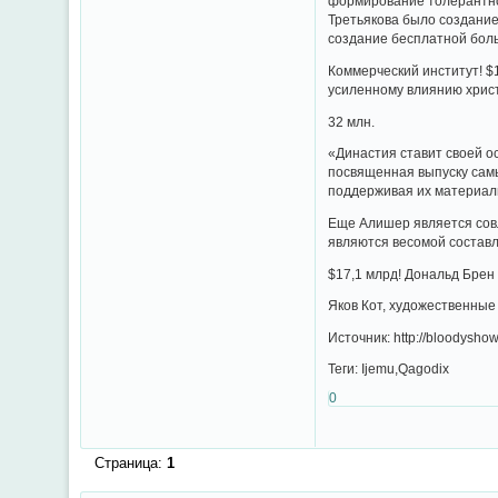
формирование толерантно
Третьякова было создани
создание бесплатной боль
Коммерческий институт! $
усиленному влиянию хрис
32 млн.
«Династия ставит своей о
посвященная выпуску самы
поддерживая их материаль
Еще Алишер является совл
являются весомой состав
$17,1 млрд! Дональд Брен 
Яков Кот, художественные
Источник: http://bloodyshow
Теги: Ijemu,Qagodix
0
Страница:
1