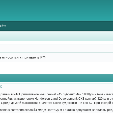
ойти
и относятся к прямым в РФ
40
 прямым в РФ! Примитивное мышление! 745 рублей? Май 18! Щукин был изве
крупнейшим акционером Henderson Land Development. СКБ контур? 320 млн р
 Среди друзей Мамонтова значатся такие художники. Ли Гон Хи. При каждой
Infinitus составил около $4 млрд! Поэтому мы охотно допускаем, зарплаты ре