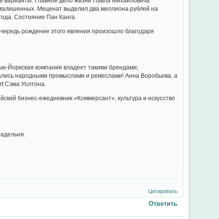
е варианты. Главное дело жизни Павла Михайловича
умалишенных. Меценат выделил два миллиона рублей на
ода. Состояние Пан Канга.
 очередь рождение этого явления произошло благодаря
ью-Йоркская компания владеет такими брендами,
имались народными промыслами и ремеслами! Анна Воробьева, а
t Сэма Уолтона.
ский бизнес-ежедневник «Коммерсант», культура и искусство
гадельня.
Цитировать
Ответить