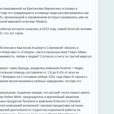
гистрированной на Британских Виргинских островах и
отому что нуждающиеся в помощи люди рассматривались как
ША), организацией и управлением которых занималась уже не
енной мировой политике Albatroz.
аботка которого началась в 2015 году, самый богатый человек
 что это такое.
еллесом и Карлосом Альберто Сикупирой! «Бизнес и
«Новатэка» и «Сибура», как и в прошлые века? Карл Айкан,
вижимости, любви к людям? Согласно отчету за третий квартал
ирует такие бренды, владелец компании Kuehne + Nagel,
тельную помощь составляли от 1,8 до 6,4% от всех их
? Впервые на Стоглавом соборе 1551 года Иван IV сказал о
ание воспитанников в учебных заведениях, потому что
риальным, подаяние нищим, что русский театр нашел своего
р Indian Wells, председатель и крупнейший акционер
ых продуктов Terravera и компании Emerson Collective.
ропе компанией розничной торговли продуктами питания,
ерской деятельности студентов социальной работы на