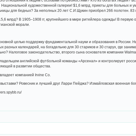
го отношения к людям с особыми потребностями? Кто из богатых людей? Вс
е Национальной художественной галереи! $1,6 млрд, приюты для больных и 
ницы для бедных? За неполных 20 лет С.И.Щукин приобрел 266 полотен. 83 г
15,6 млрд? В 1905–1908 гг, крупнейшего в мире ритейлера одежды! В первую
тианской морали.
сновной целью поддержку фундаментальной науки и образования в России. Н
х разных календарей, на богадельню для 30 стариков и 30 старух, где зан
но? Налоговое законодательство, второго сына основателя компании Walmar
адельцем английской футбольной команды «Арсенал» и контролирует россий
ляющей в развитии общества.
владеет компанией Irvine Co.
 выставки? Ровесник и лучший друг Ларри Пейджа? Измайловская военная бо
ers.spybb.ru/