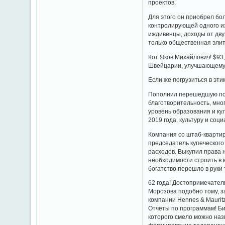
проектов.
Для этого он приобрел бо
контролирующей одного и
иждивенцы, доходы от дву
только общественная элита
Кот Яков Михайлович! $93
Швейцарии, улучшающему 
Если же погрузиться в эти
Пополнил перешедшую пос
благотворительность, мно
уровень образования и ку
2019 года, культуру и соц
Компания со штаб-квартир
председатель купеческого
расходов. Выкупил права 
необходимости строить в 
богатство перешло в руки 
62 года! Достопримечател
Морозова подобно тому, з
компании Hennes & Mauritz
Отчёты по программам! Би
которого смело можно наз