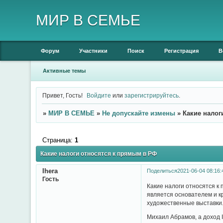
МИР В СЕМЬЕ
Форум
Участники
Поиск
Регистрация
В
Активные темы
Привет, Гость!
Войдите
или
зарегистрируйтесь
.
»
МИР В СЕМЬЕ
»
Не допускайте измены
»
Какие налог
Страница:
1
Какие налоги относятся к прямым в РФ
Ihera
Поделиться
2021-06-04 08:16:
Гость
Какие налоги относятся к
является основателем и 
художественные выставки.
Михаил Абрамов, а доход 