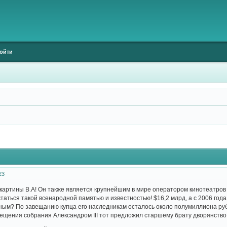
ойти
23
 картины В.А! Он также является крупнейшим в мире оператором кинотеатров п
таться такой всенародной памятью и известностью! $16,2 млрд, а с 2006 года
ным? По завещанию купца его наследникам осталось около полумиллиона ру
сещения собрания Александром III тот предложил старшему брату дворянство