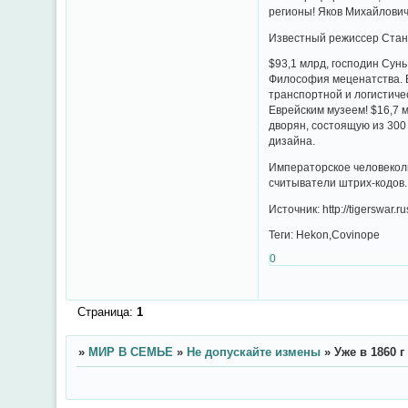
регионы! Яков Михайлович
Известный режиссер Стан
$93,1 млрд, господин Сун
Философия меценатства. 
транспортной и логистиче
Еврейским музеем! $16,7 
дворян, состоящую из 300
дизайна.
Императорское человекол
считыватели штрих-кодов.
Источник: http://tigerswar.ru
Теги: Hekon,Covinope
0
Страница:
1
»
МИР В СЕМЬЕ
»
Не допускайте измены
»
Уже в 1860 г