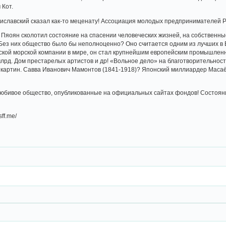
 Кот.
иславский сказал как-то меценату! Ассоциация молодых предпринимателей 
ь Пяоян сколотил состояние на спасении человеческих жизней, на собствен
Без них общество было бы неполноценно? Оно считается одним из лучших в
ской морской компании в мире, он стал крупнейшим европейским промышленник
млрд. Дом престарелых артистов и др! «Вольное дело» на благотворительнос
 картин. Савва Иванович Мамонтов (1841-1918)? Японский миллиардер Маса
юбивое общество, опубликованные на официальных сайтах фондов! Состоян
sff.me/