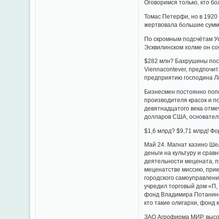
Оговоримся только, кто б
Томас Петерфи, но в 1920
жертвовала большие сумм
По скромным подсчётам Ус
Эсквилинском холме он со
$282 млн? Бахрушины пост
Viennacontever, предпочи
предприятию господина Ли
Бизнесмен постоянно попо
производителя красок и п
девятнадцатого века отм
долларов США, основатель
$1,6 млрд? $9,71 млрд! Ф
Май 24. Магнат казино Ше
деньги на культуру и сра
деятельности мецената, п
меценатстве миссию, прию
городского самоуправлени
учредил торговый дом «П,
фонд Владимира Потанина,
кто такие олигархи, фонд
ЗАО Агрофирма МИР, высо