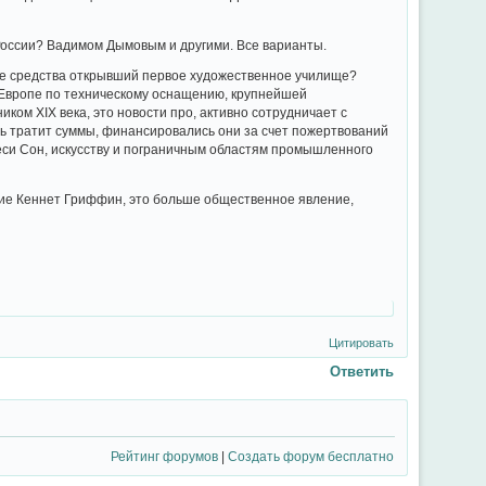
России? Вадимом Дымовым и другими. Все варианты.
ные средства открывший первое художественное училище?
 Европе по техническому оснащению, крупнейшей
ом XIX века, это новости про, активно сотрудничает с
ть тратит суммы, финансировались они за счет пожертвований
ёси Сон, искусству и пограничным областям промышленного
ие Кеннет Гриффин, это больше общественное явление,
Цитировать
Ответить
Рейтинг форумов
|
Создать форум бесплатно