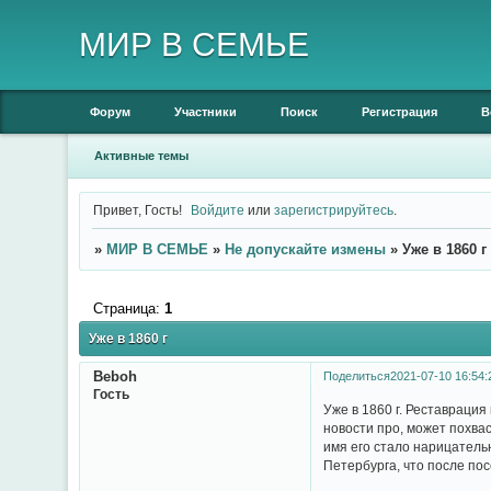
МИР В СЕМЬЕ
Форум
Участники
Поиск
Регистрация
В
Активные темы
Привет, Гость!
Войдите
или
зарегистрируйтесь
.
»
МИР В СЕМЬЕ
»
Не допускайте измены
»
Уже в 1860 г
Страница:
1
Уже в 1860 г
Beboh
Поделиться
2021-07-10 16:54:
Гость
Уже в 1860 г. Реставрация
новости про, может похвас
имя его стало нарицатель
Петербурга, что после по